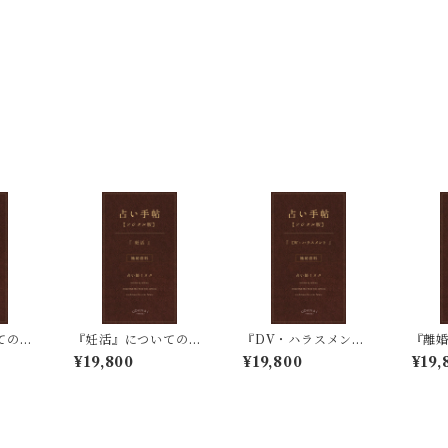
ての四
『妊活』についての四
『DV・ハラスメント
『離
柱推命占い鑑定
（家族やパートナ
ての
¥19,800
¥19,800
¥19,
ー）』についての四柱
推命占い鑑定