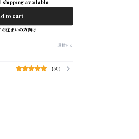
l shipping available
d to cart
にお住まいの方向け
通報する
(50)