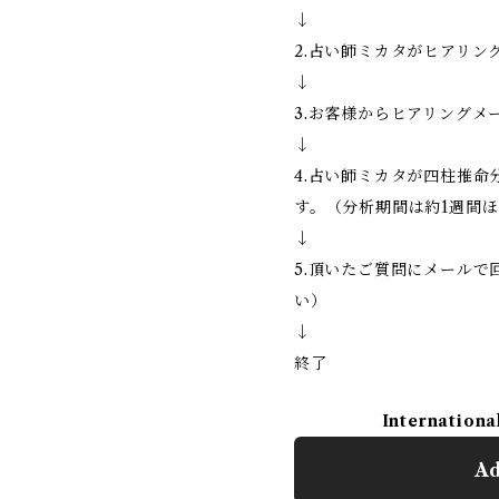
↓
2.占い師ミカタがヒアリン
↓
3.お客様からヒアリングメ
↓
4.占い師ミカタが四柱推
す。（分析期間は約1週間
↓
5.頂いたご質問にメールで
い）
↓
終了
Internationa
Ad