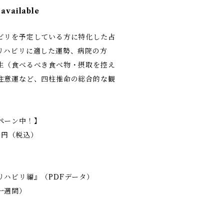
 available
ビリを予定している方に特化した占
リハビリに適した運勢、病院の方
生（食べるべき食べ物・摂取を控え
注意運など、四柱推命の総合的な観
ペーン中！】
800円（税込）
リハビリ編』（PDFデータ）
一週間）