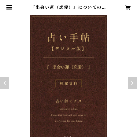
『出会い運（恋愛）』についての四
柱推命占い鑑定 | 占い師ミカタ