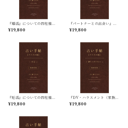
『婚活』についての四柱推命
『パートナーとの出会い』に
占い鑑定
ついての四柱推命占い鑑定
¥19,800
¥19,800
『妊活』についての四柱推命
『DV・ハラスメント（家族や
占い鑑定
パートナー）』についての四
¥19,800
¥19,800
柱推命占い鑑定