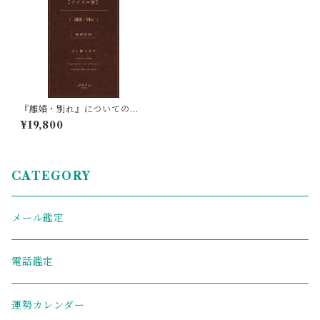
『離婚・別れ』についての四
柱推命占い鑑定
¥19,800
CATEGORY
メール鑑定
電話鑑定
運勢カレンダー