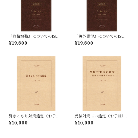
『資格勉強』についての四柱
『海外留学』についての四柱
推命占い鑑定
推命占い鑑定
¥19,800
¥19,800
引きこもり対策鑑定（お子様1
受験対策占い鑑定（お子様1名
名分／メール鑑定／四柱推
分／メール鑑定／四柱推命）
¥10,000
¥10,000
命）