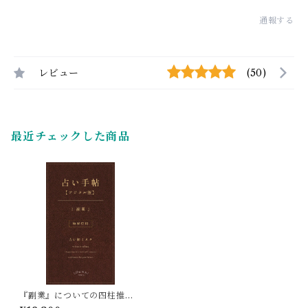
通報する
レビュー
(50)
最近チェックした商品
『副業』についての四柱推命
占い鑑定