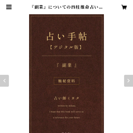
『副業』についての四柱推命占い鑑
定 | 占い師ミカタ