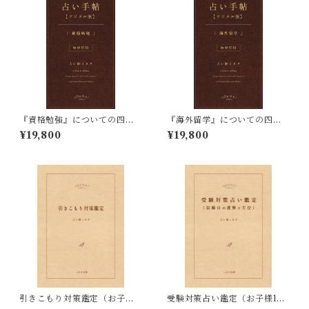
『資格勉強』についての四柱
『海外留学』についての四柱
推命占い鑑定
推命占い鑑定
¥19,800
¥19,800
引きこもり対策鑑定（お子様1
受験対策占い鑑定（お子様1名
名分／メール鑑定／四柱推
分／メール鑑定／四柱推命）